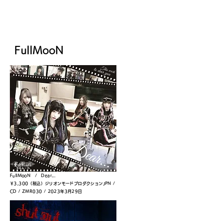
​GOODS
​FullMooN
FullMooN / Dear...
￥3,300（税込）ジリオンモードプロダクション
JPN /
CD / ZMR030 / 2023年3月29日